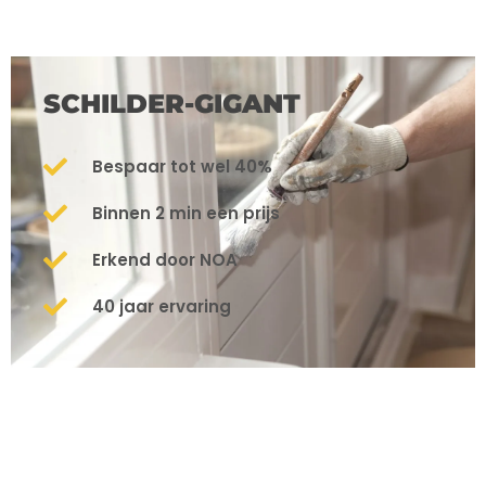
SCHILDER-GIGANT
Bespaar tot wel 40%
Binnen 2 min een prijs
Erkend door NOA
40 jaar ervaring