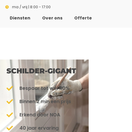
ma / vrij | 8:00 - 17:00
Diensten
Over ons
Offerte
SCHILDER-GIGANT
Bespaar tot wel 40%
Binnen 2 min een prijs
Erkend door NOA
40 jaar ervaring