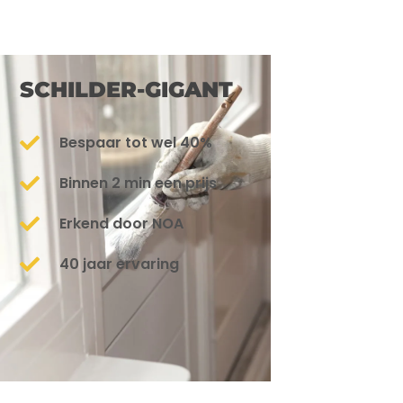
SCHILDER-GIGANT
Bespaar tot wel 40%
Binnen 2 min een prijs
Erkend door NOA
40 jaar ervaring