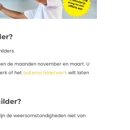
der?
hilders
.
tussen de maanden november en maart. U
werk of het
buitenschilderwerk
wilt laten
ilder?
n zijn de weersomstandigheden niet van