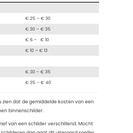
€ 25 – € 30
€ 30 – € 35
€ 6 – € 10
€ 10 – € 13
€ 30 – € 35
€ 35 – € 40
u zien dat de gemiddelde kosten van een
een binnenschilder.
arief van een schilder verschillend. Mocht
childeren dan gaat dit uiteraard sneller