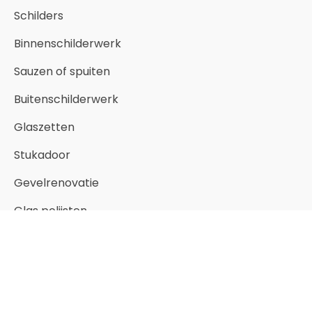
Schilders
Binnenschilderwerk
Sauzen of spuiten
Buitenschilderwerk
Glaszetten
Stukadoor
Gevelrenovatie
Glas polijsten
Copyright © 1986 -2026 · Schilder-Gigant ·
sitemap
·
contact
·
vestigingen
·
privacy policy
·
algemene voorwaarden
·
over ons