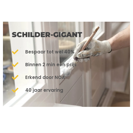
SCHILDER-GIGANT
Bespaar tot wel 40%
Binnen 2 min een prijs
Erkend door NOA
40 jaar ervaring