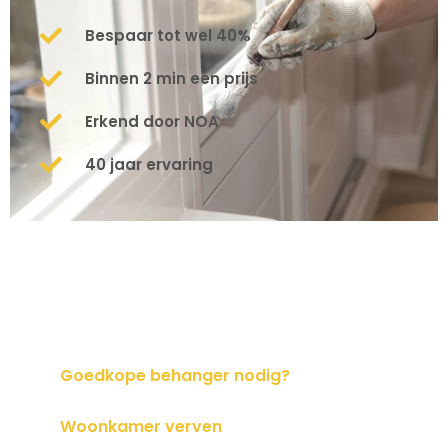
Bespaar tot wel 40%
Binnen 2 min een prijs
Erkend door NOA
40 jaar ervaring
Goedkope behanger nodig?
Woonkamer verven