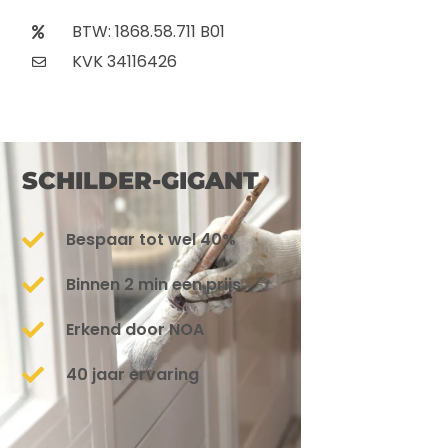
BTW: 1868.58.711 B01
KVK 34116426
SCHILDER-GIGANT
Bespaar tot wel 40%
Binnen 2 min een prijs
Erkend door NOA
40 jaar ervaring