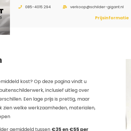
085-4015 294
verkoop@schilder-gigant.nl
T
6
Prijsinformatie
n
middeld kost? Op deze pagina vindt u
uitenschilderwerk, inclusief uitleg over
rschillen. Een lage prijs is prettig, maar
ijk zien welke werkzaamheden, materialen,
repen
hilder gemiddeld tussen
€35 en €55 per