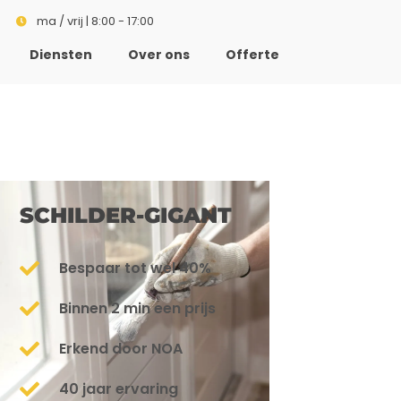
ma / vrij | 8:00 - 17:00
Diensten
Over ons
Offerte
SCHILDER-GIGANT
Bespaar tot wel 40%
Binnen 2 min een prijs
Erkend door NOA
40 jaar ervaring