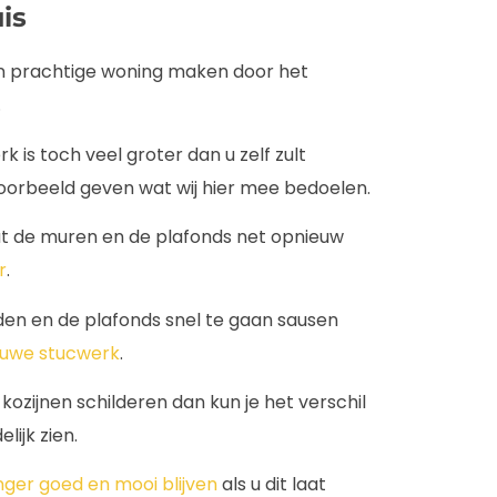
is
en prachtige woning maken door het
.
k is toch veel groter dan u zelf zult
oorbeeld geven wat wij hier mee bedoelen.
at de muren en de plafonds net opnieuw
r
.
en en de plafonds snel te gaan sausen
euwe stucwerk
.
ozijnen schilderen dan kun je het verschil
lijk zien.
nger goed en mooi blijven
als u dit laat