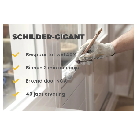
SCHILDER-GIGANT
Bespaar tot wel 40%
Binnen 2 min een prijs
Erkend door NOA
40 jaar ervaring