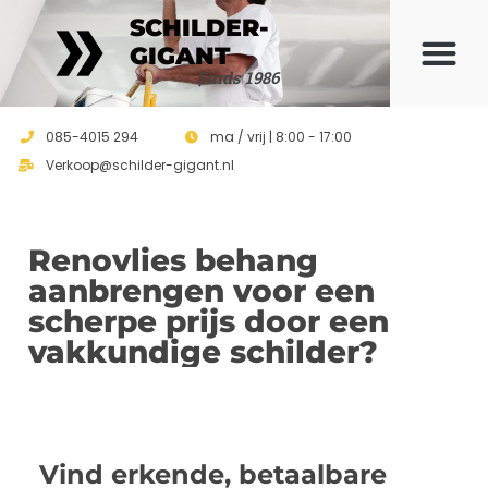
SCHILDER-
GIGANT
Sinds 1986
085-4015 294
ma / vrij | 8:00 - 17:00
Verkoop@schilder-gigant.nl
Renovlies behang
aanbrengen voor een
scherpe prijs door een
vakkundige schilder?
Vind erkende, betaalbare