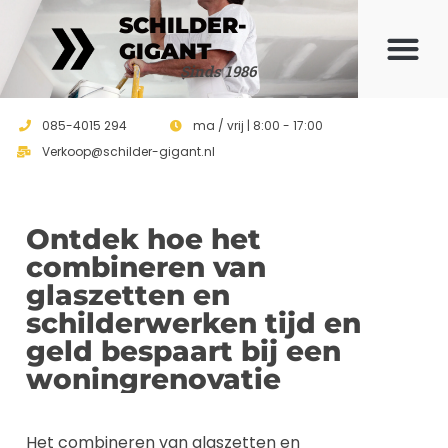
SCHILDER-
GIGANT
Sinds 1986
085-4015 294
ma / vrij | 8:00 - 17:00
Verkoop@schilder-gigant.nl
Ontdek hoe het
combineren van
glaszetten en
schilderwerken tijd en
geld bespaart bij een
woningrenovatie
Het combineren van glaszetten en