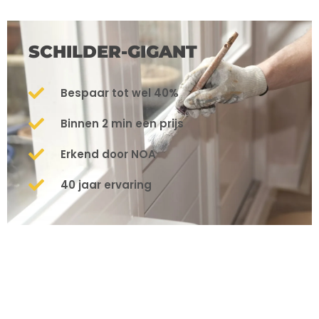
SCHILDER-GIGANT
Bespaar tot wel 40%
Binnen 2 min een prijs
Erkend door NOA
40 jaar ervaring