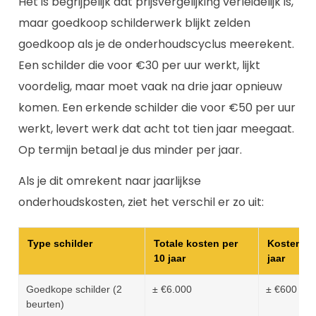
Het is begrijpelijk dat prijsvergelijking verleidelijk is,
maar goedkoop schilderwerk blijkt zelden
goedkoop als je de onderhoudscyclus meerekent.
Een schilder die voor €30 per uur werkt, lijkt
voordelig, maar moet vaak na drie jaar opnieuw
komen. Een erkende schilder die voor €50 per uur
werkt, levert werk dat acht tot tien jaar meegaat.
Op termijn betaal je dus minder per jaar.
Als je dit omrekent naar jaarlijkse
onderhoudskosten, ziet het verschil er zo uit:
Type schilder
Totale kosten per
Kosten pe
10 jaar
jaar
Goedkope schilder (2
± €6.000
± €600
beurten)