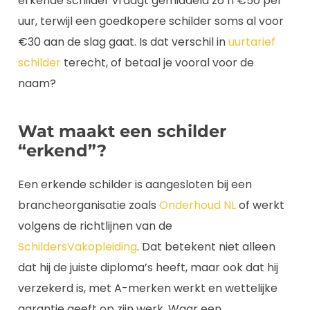
erkende schilder vraagt gemiddeld zo’n €50 per
uur, terwijl een goedkopere schilder soms al voor
€30 aan de slag gaat. Is dat verschil in
uurtarief
schilder
terecht, of betaal je vooral voor de
naam?
Wat maakt een schilder
“erkend”?
Een erkende schilder is aangesloten bij een
brancheorganisatie zoals
Onderhoud NL
of werkt
volgens de richtlijnen van de
SchildersVakopleiding
. Dat betekent niet alleen
dat hij de juiste diploma’s heeft, maar ook dat hij
verzekerd is, met A-merken werkt en wettelijke
garantie geeft op zijn werk. Waar een