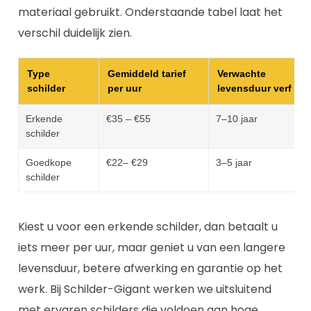
materiaal gebruikt. Onderstaande tabel laat het
verschil duidelijk zien.
Type
Gemiddeld tarief
Verwachte
schilder
per uur
levensduur verf
Erkende
€35 – €55
7–10 jaar
schilder
Goedkope
€22– €29
3–5 jaar
schilder
Kiest u voor een erkende schilder, dan betaalt u
iets meer per uur, maar geniet u van een langere
levensduur, betere afwerking en garantie op het
werk. Bij Schilder-Gigant werken we uitsluitend
met ervaren schilders die voldoen aan hoge