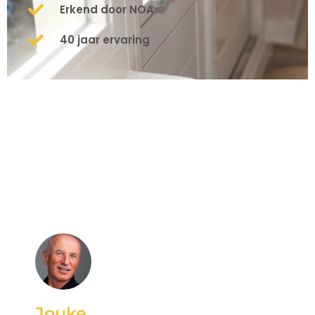
Erkend door NOA
40 jaar ervaring
Jouke