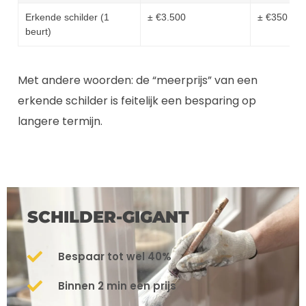
Erkende schilder (1
± €3.500
± €350
beurt)
Met andere woorden: de “meerprijs” van een
erkende schilder is feitelijk een besparing op
langere termijn.
SCHILDER-GIGANT
Bespaar tot wel 40%
Binnen 2 min een prijs