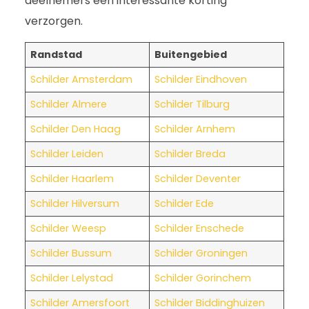
deelnemers een interessante korting
verzorgen.
Randstad
Buitengebied
Schilder Amsterdam
Schilder Eindhoven
Schilder Almere
Schilder Tilburg
Schilder Den Haag
Schilder Arnhem
Schilder Leiden
Schilder Breda
Schilder Haarlem
Schilder Deventer
Schilder Hilversum
Schilder Ede
Schilder Weesp
Schilder Enschede
Schilder Bussum
Schilder Groningen
Schilder Lelystad
Schilder Gorinchem
Schilder Amersfoort
Schilder Biddinghuizen