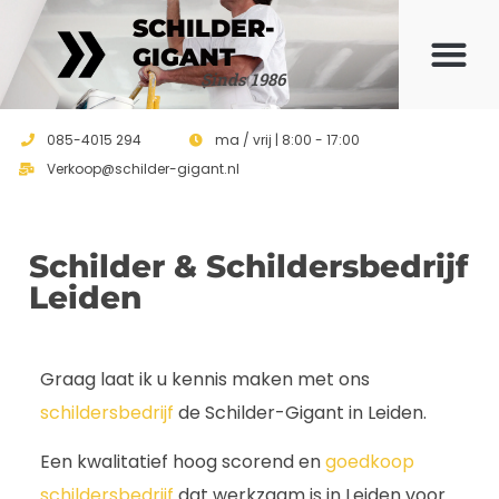
SCHILDER-
GIGANT
Sinds 1986
085-4015 294
ma / vrij | 8:00 - 17:00
Verkoop@schilder-gigant.nl
Schilder & Schildersbedrijf
Leiden
Graag laat ik u kennis maken met ons
schildersbedrijf
de Schilder-Gigant in Leiden.
Een kwalitatief hoog scorend en
goedkoop
schildersbedrijf
dat werkzaam is in Leiden voor