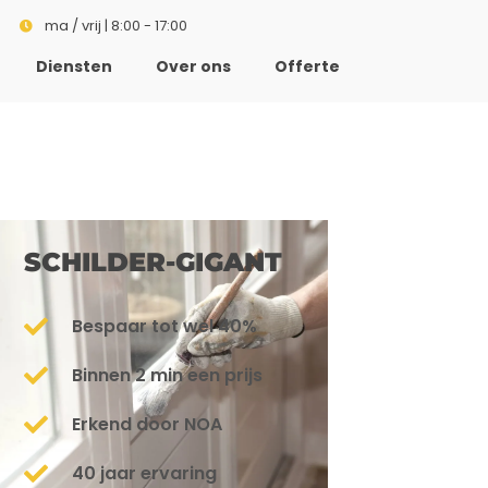
ma / vrij | 8:00 - 17:00
Diensten
Over ons
Offerte
SCHILDER-GIGANT
Bespaar tot wel 40%
Binnen 2 min een prijs
Erkend door NOA
40 jaar ervaring