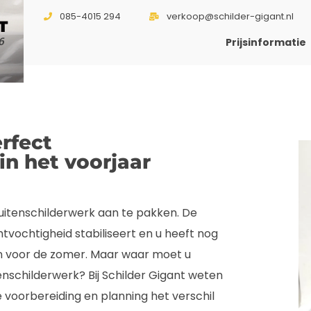
085-4015 294
verkoop@schilder-gigant.nl
T
6
Prijsinformatie
rfect
in het voorjaar
uitenschilderwerk aan te pakken. De
vochtigheid stabiliseert en u heeft nog
en voor de zomer. Maar waar moet u
enschilderwerk? Bij Schilder Gigant weten
e voorbereiding en planning het verschil