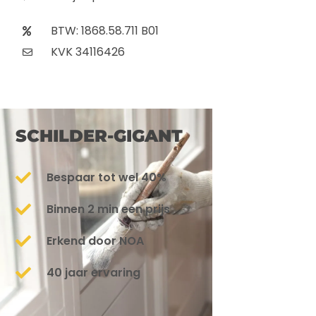
BTW: 1868.58.711 B01
KVK 34116426
SCHILDER-GIGANT
Bespaar tot wel 40%
Binnen 2 min een prijs
Erkend door NOA
40 jaar ervaring