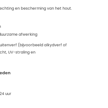
hechting en bescherming van het hout.
n
, duurzame afwerking
itenverf (bijvoorbeeld alkydverf of
cht, UV-straling en
heden
24 uur