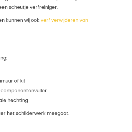
en scheutje verfreiniger.
gen kunnen wij ook
verf verwijderen van
ing:
muur of kit
ecomponentenvuller
male hechting
ger het schilderwerk meegaat.