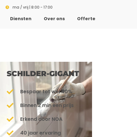
ma / vrij | 8:00 - 17:00
Diensten
Over ons
Offerte
SCHILDER-GIGANT
Bespaar tot wel 40%
Binnen 2 min een prijs
Erkend door NOA
40 jaar ervaring