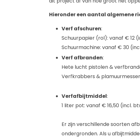
dit project af van hoe groot het oppe
Hieronder een aantal algemene ric
Verf afschuren
:
Schuurpapier (rol): vanaf € 12 (i
Schuurmachine: vanaf € 30 (inc
Verf afbranden
:
Hete lucht pistolen & verfbrande
Verfkrabbers & plamuurmessen: 
Verfafbijtmiddel
:
1 liter pot: vanaf € 16,50 (incl. b
Er zijn verschillende soorten af
ondergronden. Als u afbijtmiddel