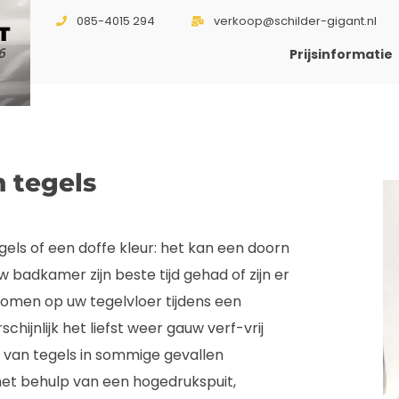
085-4015 294
verkoop@schilder-gigant.nl
T
6
Prijsinformatie
n tegels
els of een doffe kleur: het kan een doorn
uw badkamer zijn beste tijd gehad of zijn er
omen op uw tegelvloer tijdens een
schijnlijk het liefst weer gauw verf-vrij
n van tegels in sommige gevallen
met behulp van een hogedrukspuit,