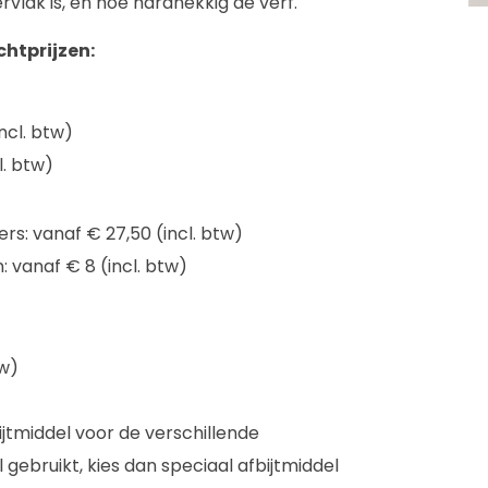
rvlak is, en hoe hardnekkig de verf.
htprijzen:
ncl. btw)
l. btw)
rs: vanaf € 27,50 (incl. btw)
vanaf € 8 (incl. btw)
tw)
bijtmiddel voor de verschillende
 gebruikt, kies dan speciaal afbijtmiddel