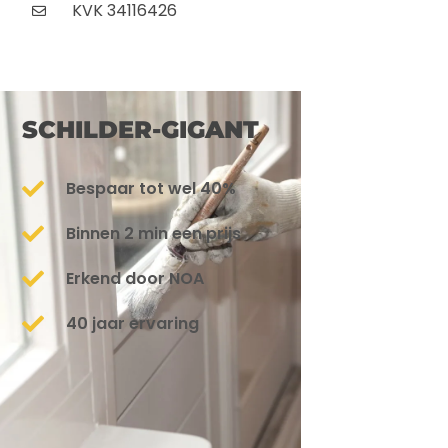
KVK 34116426
SCHILDER-GIGANT
Bespaar tot wel 40%
Binnen 2 min een prijs
Erkend door NOA
40 jaar ervaring