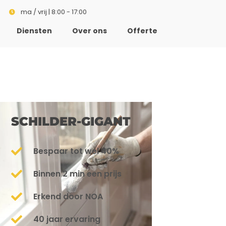
ma / vrij | 8:00 - 17:00
Diensten
Over ons
Offerte
SCHILDER-GIGANT
Bespaar tot wel 40%
Binnen 2 min een prijs
Erkend door NOA
40 jaar ervaring