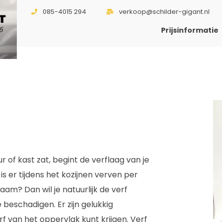
085-4015 294
verkoop@schilder-gigant.nl
T
6
Prijsinformatie
r of kast zat, begint de verflaag van je
 is er tijdens het kozijnen verven per
am? Dan wil je natuurlijk de verf
beschadigen. Er zijn gelukkig
f van het oppervlak kunt krijgen. Verf