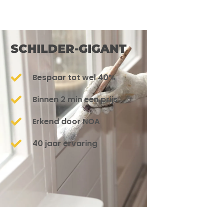
SCHILDER-GIGANT
Bespaar tot wel 40%
Binnen 2 min een prijs
Erkend door NOA
40 jaar ervaring