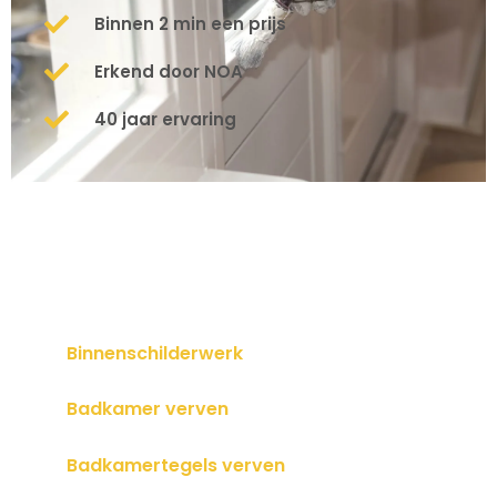
Binnen 2 min een prijs
Erkend door NOA
40 jaar ervaring
Binnenschilderwerk
Badkamer verven
Badkamertegels verven