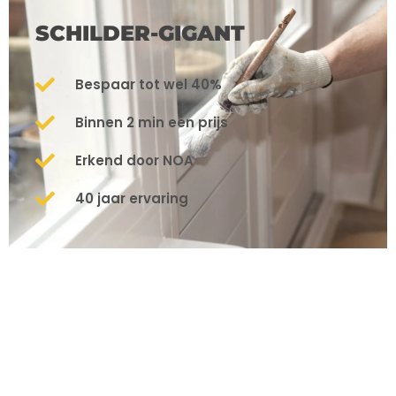
SCHILDER-GIGANT
Bespaar tot wel 40%
Binnen 2 min een prijs
Erkend door NOA
40 jaar ervaring